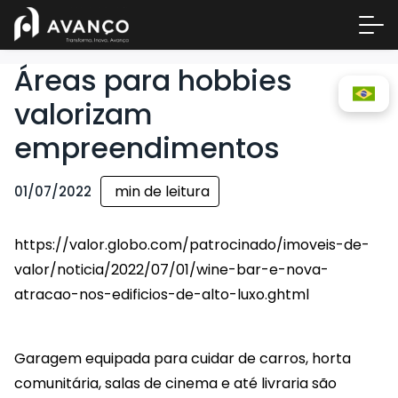
Áreas para hobbies
valorizam
empreendimentos
min de leitura
01/07/2022
https://valor.globo.com/patrocinado/imoveis-de-
Área 
valor/noticia/2022/07/01/wine-bar-e-nova-
Empre
atracao-nos-edificios-de-alto-luxo.ghtml
A Inc
Centr
Garagem equipada para cuidar de carros, horta
Conta
comunitária, salas de cinema e até livraria são