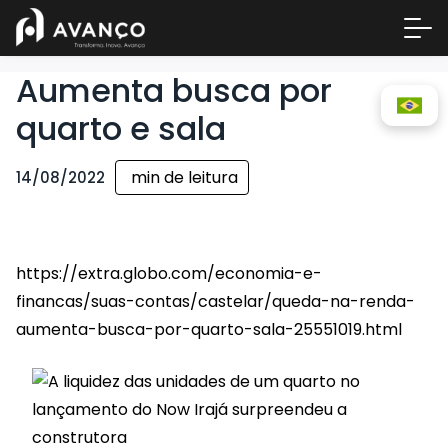
Aumenta busca por
quarto e sala
min de leitura
14/08/2022
https://extra.globo.com/economia-e-
Área 
financas/suas-contas/castelar/queda-na-renda-
Empre
aumenta-busca-por-quarto-sala-25551019.html
A Inc
Centr
Conta