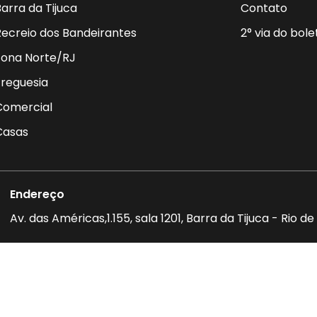
arra da Tijuca
Contato
Recreio dos Bandeirantes
2° via do bole
Zona Norte/RJ
Freguesia
Comercial
Casas
Endereço
Av. das Américas,1.155, sala 1201, Barra da Tijuca - Rio 