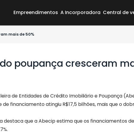
Empreendimentos
A Incorporadora
Central de 
eram mais de 50%
ando poupança cresceram ma
eira de Entidades de Crédito Imobiliário e Poupança (Ab
Área do Cliente
de financiamento atingiu R$17,5 bilhões, mais que o do
Empreendimentos
A Incorporadora
da destaca que a Abecip estima que os financiamentos d
7%.
Central de vendas