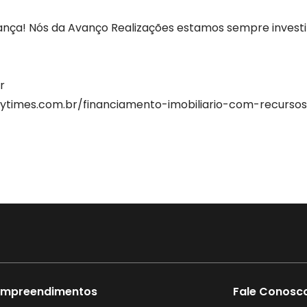
Contato
dança! Nós da Avanço Realizações estamos sempre inves
r
neytimes.com.br/financiamento-imobiliario-com-recur
Empreendimentos
Fale Conosc