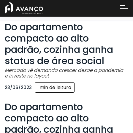
Do apartamento
compacto ao alto
padrão, cozinha ganha
status de área social
Mercado vê demanda crescer desde a pandemia
e investe no layout
min de leitura
23/06/2023
Área 
Empre
Do apartamento
A Inc
compacto ao alto
Centr
Conta
padrão, cozinha ganha