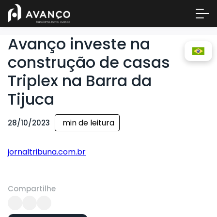
Avanço investe na
construção de casas
Triplex na Barra da
Tijuca
min de leitura
28/10/2023
Área 
jornaltribuna.com.br
Empre
A Inc
Centr
Compartilhe
Conta