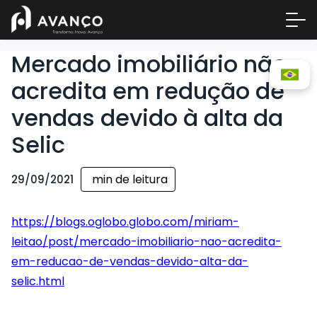
Mercado imobiliário não
acredita em redução de
vendas devido à alta da
Selic
min de leitura
29/09/2021
Área 
https://blogs.oglobo.globo.com/miriam-
Empre
leitao/post/mercado-imobiliario-nao-acredita-
A Inc
em-reducao-de-vendas-devido-alta-da-
Centr
selic.html
Conta