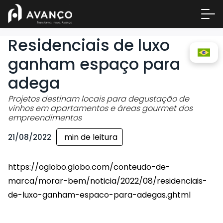
Residenciais de luxo
ganham espaço para
adega
Projetos destinam locais para degustação de
vinhos em apartamentos e áreas gourmet dos
empreendimentos
min de leitura
21/08/2022
Área 
Empre
https://oglobo.globo.com/conteudo-de-
A Inc
marca/morar-bem/noticia/2022/08/residenciais-
Centr
de-luxo-ganham-espaco-para-adegas.ghtml
Conta