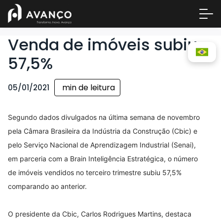
Venda de imóveis subiu
57,5%
min de leitura
05/01/2021
Segundo dados divulgados na última semana de novembro
pela Câmara Brasileira da Indústria da Construção (Cbic) e
pelo Serviço Nacional de Aprendizagem Industrial (Senai),
Área 
em parceria com a Brain Inteligência Estratégica, o número
Empre
de imóveis vendidos no terceiro trimestre subiu 57,5%
A Inc
comparando ao anterior.
Centr
Conta
O presidente da Cbic, Carlos Rodrigues Martins, destaca