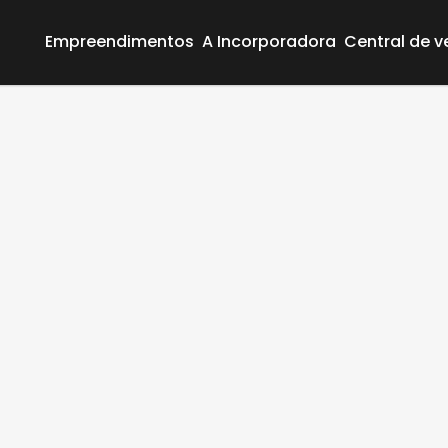
Empreendimentos
A Incorporadora
Central de 
Área do Cliente
Empreendimentos
A Incorporadora
Central de vendas