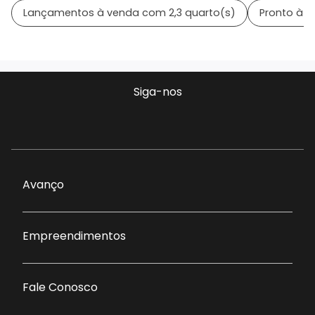
Lançamentos à venda com 2,3 quarto(s)
Pronto à 
Siga-nos
Avanço
Empreendimentos
Fale Conosco