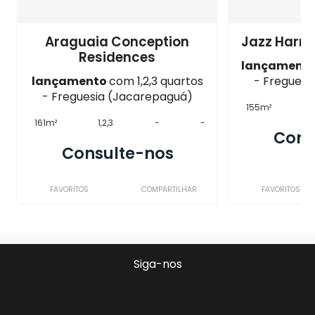
Araguaia Conception
Jazz Harm
Residences
lançament
lançamento
com 1,2,3 quartos
- Freguesi
- Freguesia (Jacarepaguá)
155m²
2
161m²
1,2,3
-
-
Cons
Consulte-nos
FAVORITOS
COMPARTILHAR
FAVORITOS
Siga-nos