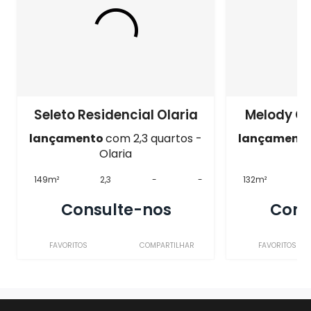
Seleto Residencial Olaria
Melody Cl
lançamento
com 2,3 quartos -
lançament
Olaria
149m²
2,3
-
-
132m²
Consulte-nos
Cons
FAVORITOS
COMPARTILHAR
FAVORITOS