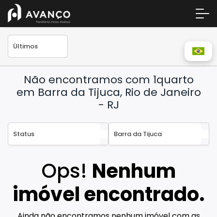
Não encontramos com 1quarto
em Barra da Tijuca, Rio de Janeiro
- RJ
Área 
Empre
Ops!
Nenhum
A Inc
imóvel encontrado.
Centr
Conta
Ainda não encontramos nenhum imóvel com as