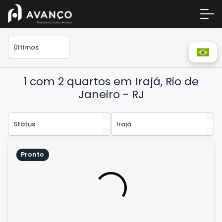
1 com 2 quartos em Irajá, Rio de
Janeiro - RJ
Área 
Pronto
Empre
A Inc
Centr
Conta