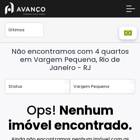
Não encontramos com 4 quartos
em Vargem Pequena, Rio de
Janeiro - RJ
Área 
Empre
Ops!
Nenhum
A Inc
imóvel encontrado.
Centr
Conta
Ainda não encontramos nenhum imóvel com as