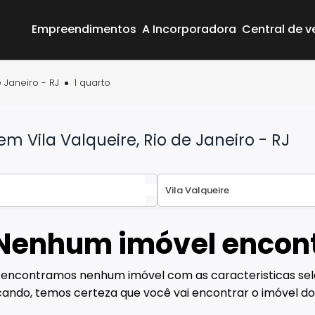
Empreendimentos
A Incorporadora
Central de 
e Janeiro - RJ
1 quarto
 Vila Valqueire, Rio de Janeiro - RJ
Nenhum imóvel encon
Área do Cliente
Empreendimentos
 encontramos nenhum imóvel com as caracteristicas sel
A Incorporadora
ando, temos certeza que você vai encontrar o imóvel do
Central de vendas