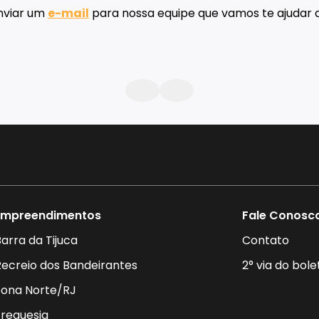
Contato
nviar um
e-mail
para nossa equipe que vamos te ajudar a
Empreendimentos
Fale Conosc
arra da Tijuca
Contato
Recreio dos Bandeirantes
2° via do bole
Zona Norte/RJ
Freguesia