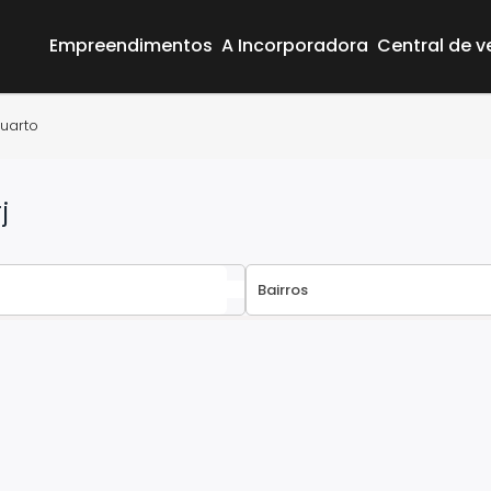
Empreendimentos
A Incorporadora
Central de 
quarto
j
Área do Cliente
Empreendimentos
A Incorporadora
Central de vendas