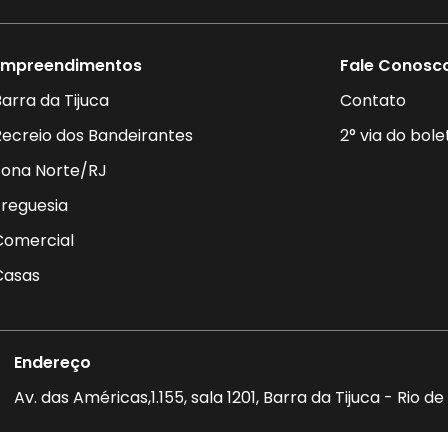
Empreendimentos
Fale Conosc
arra da Tijuca
Contato
Recreio dos Bandeirantes
2° via do bole
Zona Norte/RJ
Freguesia
Comercial
Casas
Endereço
Av. das Américas,1.155, sala 1201, Barra da Tijuca - Rio 