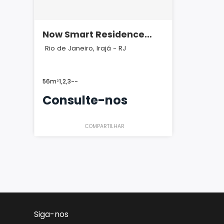
Now Smart Residence
Irajá
Rio de Janeiro, Irajá - RJ
56m²
1,2,3
-
-
Consulte-nos
COMPARTILHAR
Siga-nos