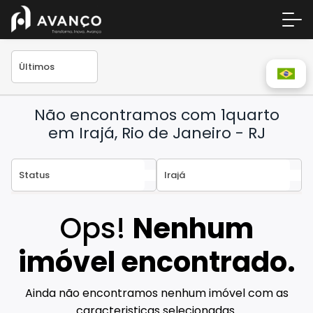
Não encontramos com 1quarto
em Irajá, Rio de Janeiro - RJ
Área 
Ops!
Nenhum
Empre
A Inc
imóvel encontrado.
Centr
Ainda não encontramos nenhum imóvel com as
Conta
caracteristicas selecionadas.