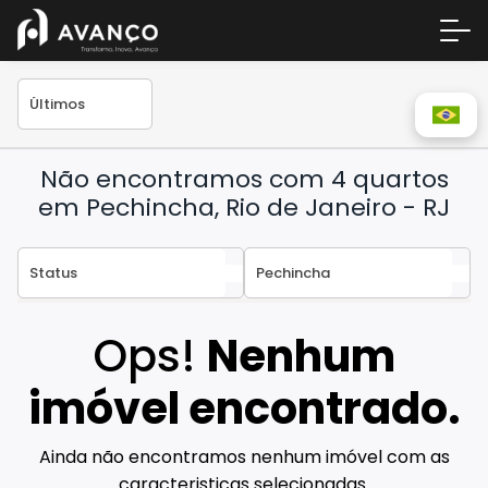
Não encontramos com 4 quartos
em Pechincha, Rio de Janeiro - RJ
Área 
Ops!
Nenhum
Empre
A Inc
imóvel encontrado.
Centr
Ainda não encontramos nenhum imóvel com as
Conta
caracteristicas selecionadas.