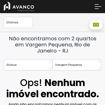
Não encontramos com 2 quartos
em Vargem Pequena, Rio de
Janeiro - RJ
Área 
Empre
Ops!
Nenhum
A Inc
imóvel encontrado.
Centr
Conta
Ainda não encontramos nenhum imóvel com as