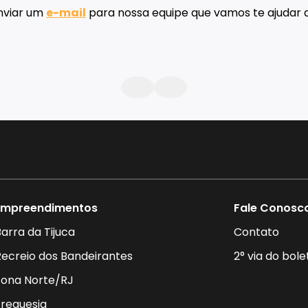
Contato
nviar um
e-mail
para nossa equipe que vamos te ajudar a
Empreendimentos
Fale Conosc
arra da Tijuca
Contato
Recreio dos Bandeirantes
2° via do bole
Zona Norte/RJ
Freguesia