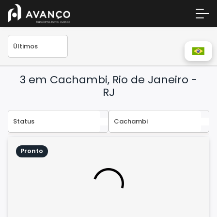
3 em Cachambi, Rio de Janeiro -
RJ
Área 
Pronto
Empre
A Inc
Centr
Conta