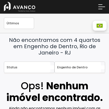
Não encontramos com 4 quartos
em Engenho de Dentro, Rio de
Janeiro - RJ
Área 
Empre
Ops!
Nenhum
A Inc
imóvel encontrado.
Centr
Conta
Ainda não encontramos nenhum imóvel com as