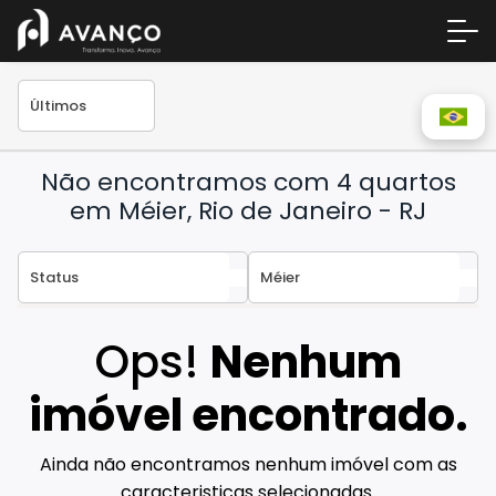
Não encontramos com 4 quartos
em Méier, Rio de Janeiro - RJ
Área 
Ops!
Nenhum
Empre
A Inc
imóvel encontrado.
Centr
Ainda não encontramos nenhum imóvel com as
Conta
caracteristicas selecionadas.