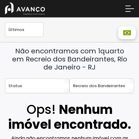
Não encontramos com 1quarto
em Recreio dos Bandeirantes, Rio
de Janeiro - RJ
Área 
Empre
Ops!
Nenhum
A Inc
imóvel encontrado.
Centr
Conta
Ainda não encontramos nenhum imóvel com as