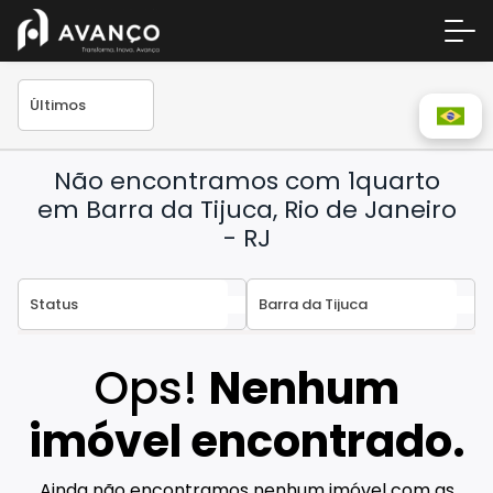
Não encontramos com 1quarto
em Barra da Tijuca, Rio de Janeiro
- RJ
Área 
Empre
Ops!
Nenhum
A Inc
imóvel encontrado.
Centr
Conta
Ainda não encontramos nenhum imóvel com as