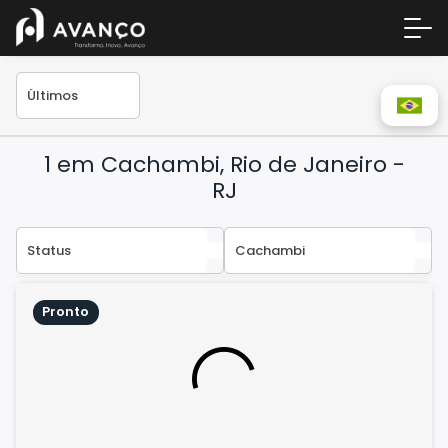
1 em Cachambi, Rio de Janeiro -
RJ
Área 
Pronto
Empre
A Inc
Centr
Conta