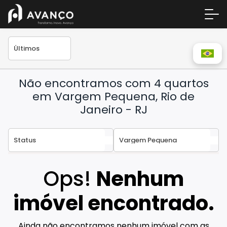
Não encontramos com 4 quartos
em Vargem Pequena, Rio de
Janeiro - RJ
Área 
Empre
Ops!
Nenhum
A Inc
imóvel encontrado.
Centr
Conta
Ainda não encontramos nenhum imóvel com as