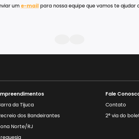
Contato
nviar um
e-mail
para nossa equipe que vamos te ajudar a
Empreendimentos
Fale Conosc
arra da Tijuca
Contato
Recreio dos Bandeirantes
2° via do bole
Zona Norte/RJ
Freguesia