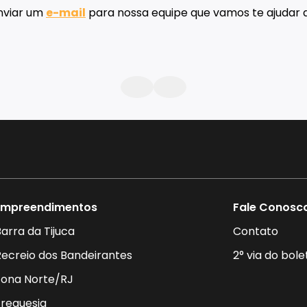
Contato
nviar um
e-mail
para nossa equipe que vamos te ajudar a
Empreendimentos
Fale Conosc
arra da Tijuca
Contato
Recreio dos Bandeirantes
2° via do bole
Zona Norte/RJ
Freguesia