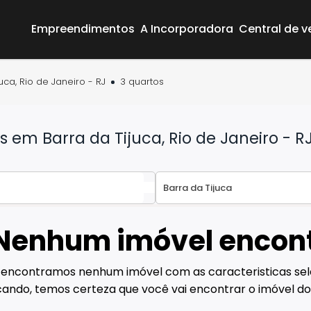
Empreendimentos
A Incorporadora
Central de 
uca, Rio de Janeiro - RJ
3 quartos
em Barra da Tijuca, Rio de Janeiro - R
Nenhum imóvel encon
Área do Cliente
Empreendimentos
 encontramos nenhum imóvel com as caracteristicas sel
A Incorporadora
ando, temos certeza que você vai encontrar o imóvel do
Central de vendas