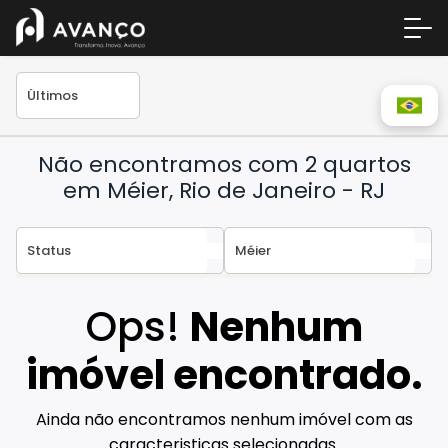
Não encontramos com 2 quartos
em Méier, Rio de Janeiro - RJ
Área 
Ops!
Nenhum
Empre
A Inc
imóvel encontrado.
Centr
Ainda não encontramos nenhum imóvel com as
Conta
caracteristicas selecionadas.