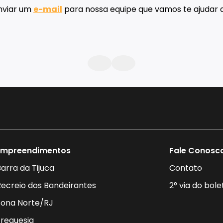
Contato
nviar um
e-mail
para nossa equipe que vamos te ajudar a
Empreendimentos
Fale Conosc
arra da Tijuca
Contato
Recreio dos Bandeirantes
2° via do bole
Zona Norte/RJ
Freguesia