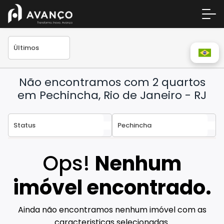
Não encontramos com 2 quartos
em Pechincha, Rio de Janeiro - RJ
Área 
Ops!
Nenhum
Empre
A Inc
imóvel encontrado.
Centr
Ainda não encontramos nenhum imóvel com as
Conta
caracteristicas selecionadas.