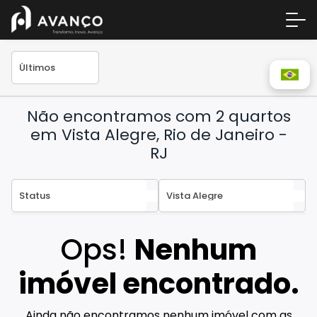
Não encontramos com 2 quartos
em Vista Alegre, Rio de Janeiro -
RJ
Área 
Empre
Ops!
Nenhum
A Inc
imóvel encontrado.
Centr
Conta
Ainda não encontramos nenhum imóvel com as