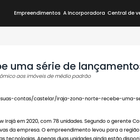
Empreendimentos
A Incorporadora
Central de 
ebe uma série de lançamento
ômico aos imóveis de médio padrão
/suas-contas/castelar/iraja-zona-norte-recebe-uma-
Área do Cliente
Empreendimentos
w Irajá em 2020, com 78 unidades. Segundo o gerente Com
A Incorporadora
ivas da empresa. O empreendimento levou para a região 
Central de vendas
 tecnologias. Apenas duas unidades ainda estão disponív