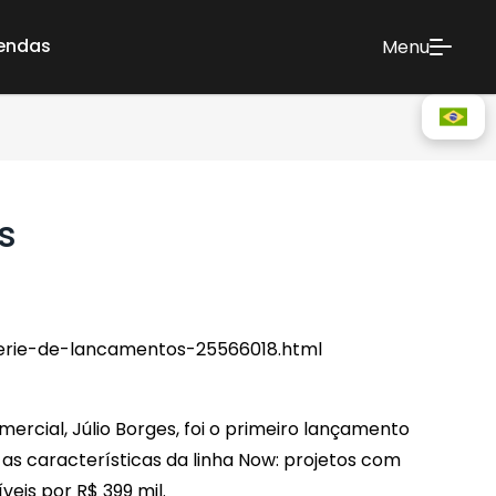
vendas
Menu
s
serie-de-lancamentos-25566018.html
ercial, Júlio Borges, foi o primeiro lançamento
as características da linha Now: projetos com
eis por R$ 399 mil.