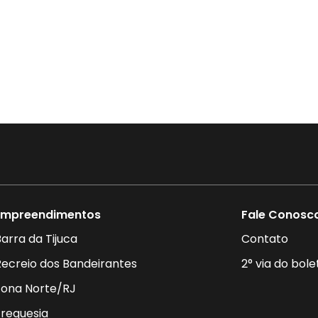
Empreendimentos
Fale Conosc
arra da Tijuca
Contato
Recreio dos Bandeirantes
2° via do bole
Zona Norte/RJ
Freguesia