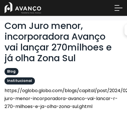
Com Juro menor,
incorporadora Avanço
vai lançar 270milhoes e
já olha Zona Sul
Blog
Institucional
Área 
https://oglobo.globo.com/blogs/capital/post/2024/
Empre
juro-menor-incorporadora-avanco-vai-lancar-r-
A Inc
270-milhoes-e-ja-olha-zona-sul.ghtml
Centr
Conta
COMPARTILHAR