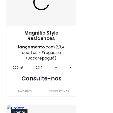
Magnific Style
Residences
lançamento
com 2,3,4
quartos - Freguesia
(Jacarepaguá)
206m²
2,3,4
-
-
Consulte-nos
FAVORITOS
COMPARTILHAR
Pronto