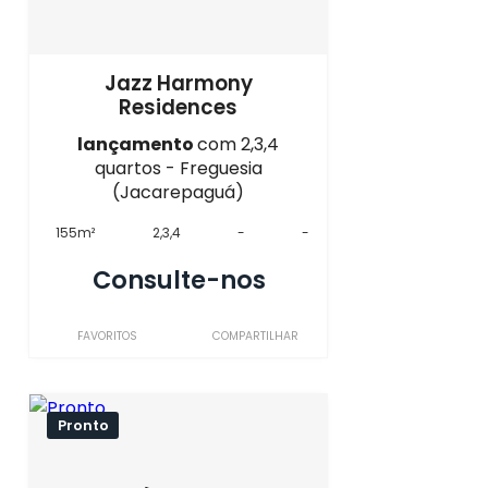
Jazz Harmony
Residences
lançamento
com 2,3,4
quartos - Freguesia
(Jacarepaguá)
155m²
2,3,4
-
-
Consulte-nos
FAVORITOS
COMPARTILHAR
Pronto