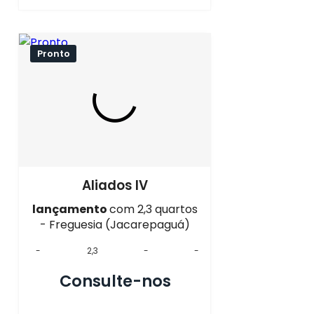
Pronto
Aliados IV
lançamento
com 2,3 quartos
- Freguesia (Jacarepaguá)
-
2,3
-
-
Consulte-nos