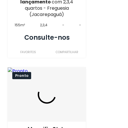
lançamento
com 2,3,4
quartos - Freguesia
(Jacarepaguá)
155m²
2,3,4
-
-
Consulte-nos
FAVORITOS
COMPARTILHAR
Pronto