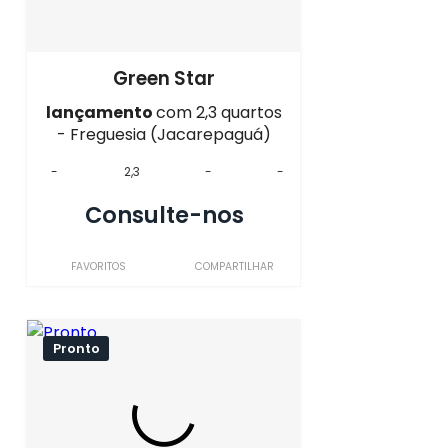
Green Star
lançamento
com 2,3 quartos
- Freguesia (Jacarepaguá)
-
2,3
-
-
Consulte-nos
FAVORITOS
COMPARTILHAR
Pronto