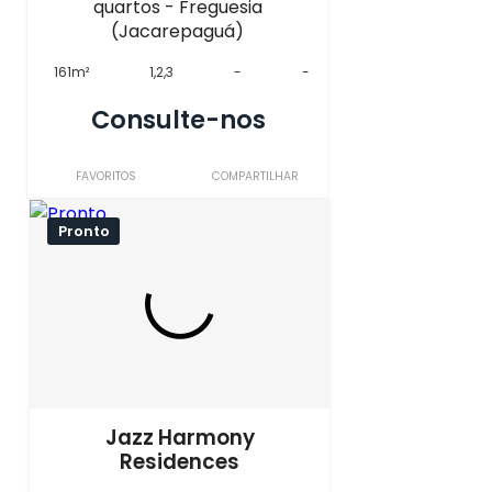
quartos - Freguesia
(Jacarepaguá)
161m²
1,2,3
-
-
Consulte-nos
FAVORITOS
COMPARTILHAR
Pronto
Jazz Harmony
Residences