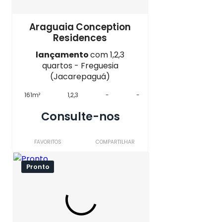
Araguaia Conception
Residences
lançamento
com 1,2,3
quartos - Freguesia
(Jacarepaguá)
161m²
1,2,3
-
-
Consulte-nos
FAVORITOS
COMPARTILHAR
Pronto