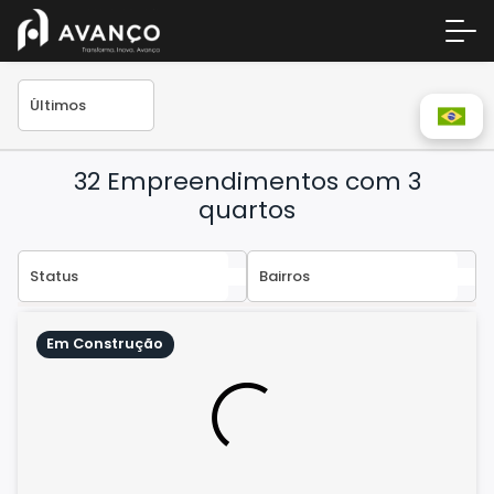
32 Empreendimentos com 3
quartos
Área 
Em Construção
Empre
A Inc
Centr
Conta